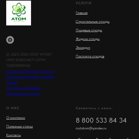
УСЛУГИ
Главная
Строительные отходы
Пищевые отходы
Жидкие отходы
Экоаудит
© 2023-2026 ООО "АТОМ"
Паспорта отходов
ИНН 6140014477 ОГРН
1226100026162
Политика конфиденциальности
Согласие на обработку файлов
cookies
Согласие на обработку
персональных данных
О НАС
Свяжитесь с нами:
О компании
8 800 533 84 34
Полезные статьи
rostatom@yandex.ru
Контакты